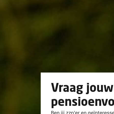
Vraag jouw 
pensioenvo
Ben jij zzp'er en geïnteres