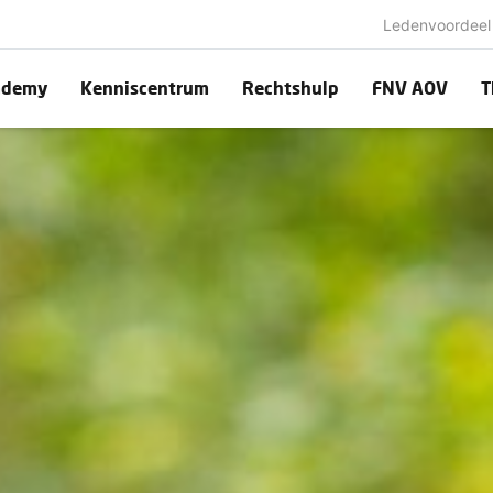
Ledenvoordeel
ademy
Kenniscentrum
Rechtshulp
FNV AOV
T