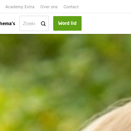
Academy Extra
Over ons
Contact
Word lid
hema's